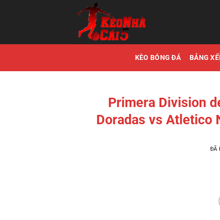
Chuyển
đến
nội
dung
KÈO BÓNG ĐÁ
BẢNG XẾ
Primera Division 
Doradas vs Atletico
ĐÃ