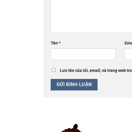
Tên
*
Ema
Lưu tên của tôi, email, và trang web tro