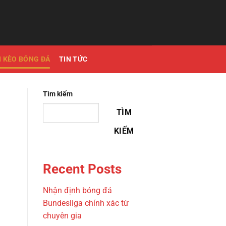
I KÈO BÓNG ĐÁ
TIN TỨC
Tìm kiếm
TÌM
KIẾM
Recent Posts
Nhận định bóng đá
Bundesliga chính xác từ
chuyên gia