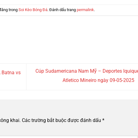
đăng trong
Soi Kèo Bóng Đá
. Đánh dấu trang
permalink
.
Cúp Sudamericana Nam Mỹ – Deportes Iquique
A Batna vs
Atletico Mineiro ngày 09-05-2025
công khai.
Các trường bắt buộc được đánh dấu
*