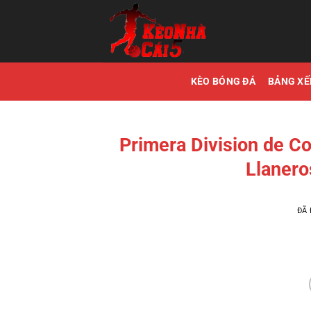
Chuyển
đến
nội
dung
KÈO BÓNG ĐÁ
BẢNG XẾ
Primera Division de C
Llanero
ĐÃ