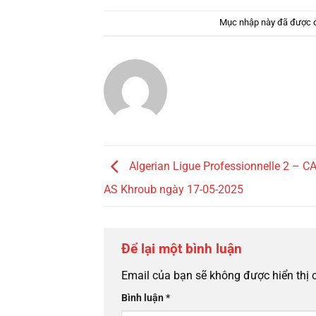
Mục nhập này đã được 
Algerian Ligue Professionnelle 2 – C
AS Khroub ngày 17-05-2025
Để lại một bình luận
Email của bạn sẽ không được hiển thị 
Bình luận
*