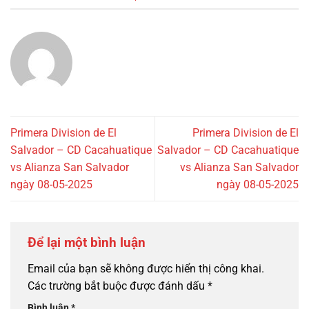
Primera Division de El
Primera Division de El
Salvador – CD Cacahuatique
Salvador – CD Cacahuatique
vs Alianza San Salvador
vs Alianza San Salvador
ngày 08-05-2025
ngày 08-05-2025
Để lại một bình luận
Email của bạn sẽ không được hiển thị công khai.
Các trường bắt buộc được đánh dấu
*
Bình luận
*