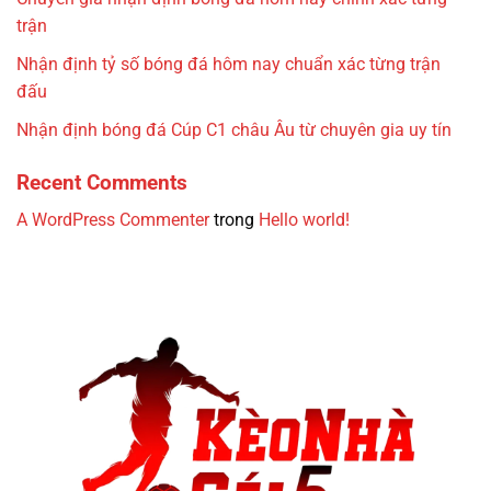
trận
Nhận định tỷ số bóng đá hôm nay chuẩn xác từng trận
đấu
Nhận định bóng đá Cúp C1 châu Âu từ chuyên gia uy tín
Recent Comments
A WordPress Commenter
trong
Hello world!