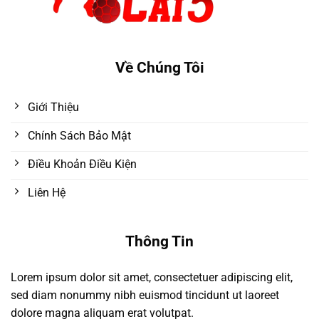
Về Chúng Tôi
Giới Thiệu
Chính Sách Bảo Mật
Điều Khoản Điều Kiện
Liên Hệ
Thông Tin
Lorem ipsum dolor sit amet, consectetuer adipiscing elit,
sed diam nonummy nibh euismod tincidunt ut laoreet
dolore magna aliquam erat volutpat.