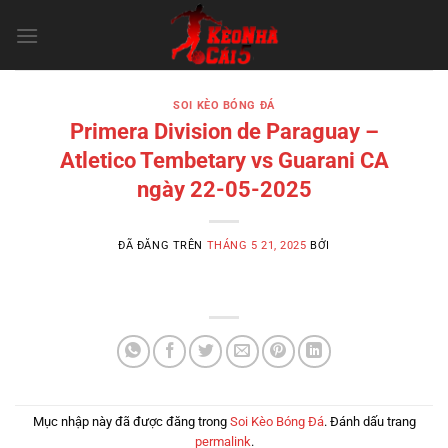
Chuyển
đến
nội
dung
SOI KÈO BÓNG ĐÁ
Primera Division de Paraguay –
Atletico Tembetary vs Guarani CA
ngày 22-05-2025
ĐÃ ĐĂNG TRÊN
THÁNG 5 21, 2025
BỞI
Mục nhập này đã được đăng trong
Soi Kèo Bóng Đá
. Đánh dấu trang
permalink
.