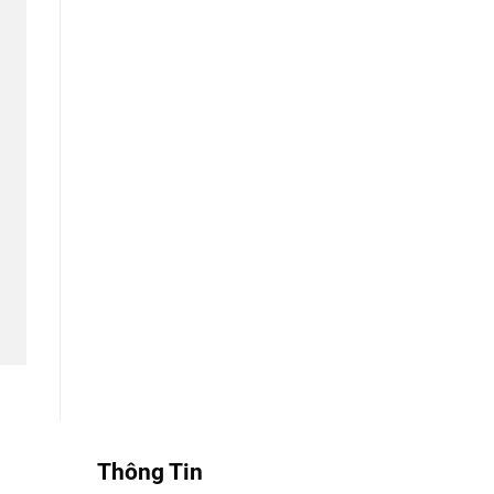
Thông Tin