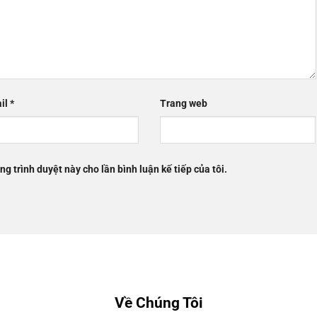
il
*
Trang web
ng trình duyệt này cho lần bình luận kế tiếp của tôi.
Về Chúng Tôi