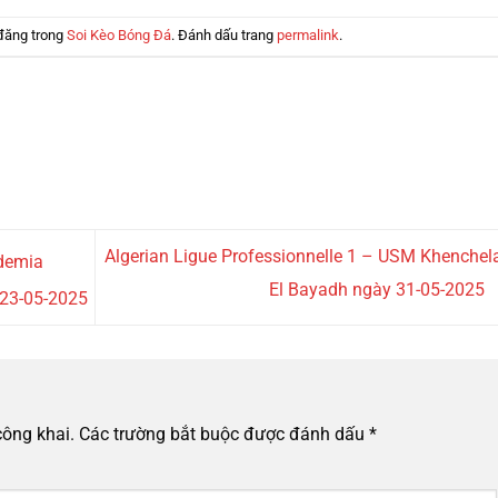
đăng trong
Soi Kèo Bóng Đá
. Đánh dấu trang
permalink
.
Algerian Ligue Professionnelle 1 – USM Khenchel
ademia
El Bayadh ngày 31-05-2025
 23-05-2025
công khai.
Các trường bắt buộc được đánh dấu
*