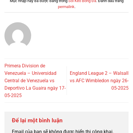
Mục nhập này đã được đăng trong
Soi Kèo Bóng Đá
. Đánh dấu trang
permalink
.
Primera Division de
Venezuela – Universidad
England League 2 – Walsall
Central de Venezuela vs
vs AFC Wimbledon ngày 26-
Deportivo La Guaira ngày 17-
05-2025
05-2025
Để lại một bình luận
Email của bạn sẽ không được hiển thị công khai.