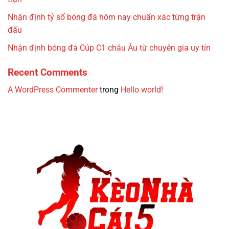
Nhận định tỷ số bóng đá hôm nay chuẩn xác từng trận
đấu
Nhận định bóng đá Cúp C1 châu Âu từ chuyên gia uy tín
Recent Comments
A WordPress Commenter
trong
Hello world!