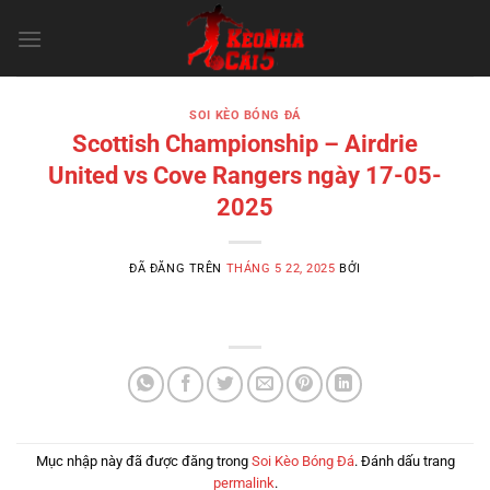
Chuyển
đến
nội
dung
SOI KÈO BÓNG ĐÁ
Scottish Championship – Airdrie
United vs Cove Rangers ngày 17-05-
2025
ĐÃ ĐĂNG TRÊN
THÁNG 5 22, 2025
BỞI
Mục nhập này đã được đăng trong
Soi Kèo Bóng Đá
. Đánh dấu trang
permalink
.