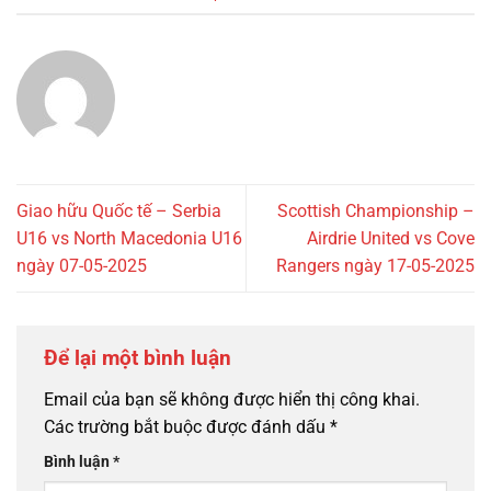
Giao hữu Quốc tế – Serbia
Scottish Championship –
U16 vs North Macedonia U16
Airdrie United vs Cove
ngày 07-05-2025
Rangers ngày 17-05-2025
Để lại một bình luận
Email của bạn sẽ không được hiển thị công khai.
Các trường bắt buộc được đánh dấu
*
Bình luận
*