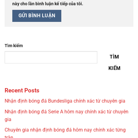
này cho lần bình luận kế tiếp của tôi.
Tìm kiếm
TÌM
KIẾM
Recent Posts
Nhận định bóng đá Bundesliga chính xác từ chuyên gia
Nhận định bóng đá Serie A hôm nay chính xác từ chuyên
gia
Chuyên gia nhận định bóng đá hôm nay chính xác từng
trận