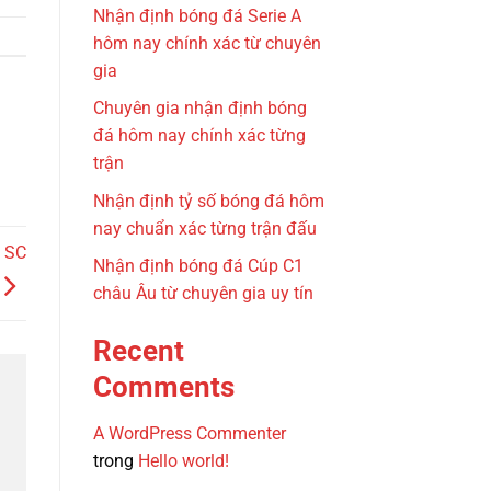
Nhận định bóng đá Serie A
hôm nay chính xác từ chuyên
gia
Chuyên gia nhận định bóng
đá hôm nay chính xác từng
trận
Nhận định tỷ số bóng đá hôm
nay chuẩn xác từng trận đấu
 SC
Nhận định bóng đá Cúp C1
châu Âu từ chuyên gia uy tín
Recent
Comments
A WordPress Commenter
trong
Hello world!