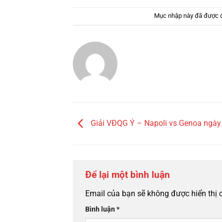
Mục nhập này đã được 
Giải VĐQG Ý – Napoli vs Genoa ngày
Để lại một bình luận
Email của bạn sẽ không được hiển thị 
Bình luận
*