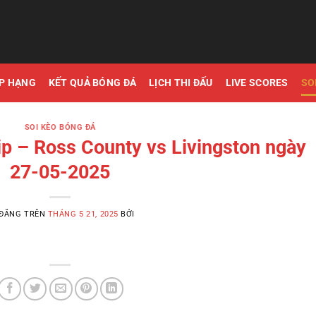
P HẠNG
KẾT QUẢ BÓNG ĐÁ
LỊCH THI ĐẤU
LIVE SCORES
SO
SOI KÈO BÓNG ĐÁ
p – Ross County vs Livingston ngày
27-05-2025
 ĐĂNG TRÊN
THÁNG 5 21, 2025
BỞI