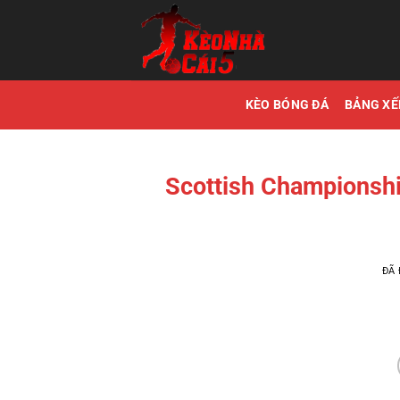
Chuyển
đến
nội
dung
KÈO BÓNG ĐÁ
BẢNG XẾ
Scottish Championshi
ĐÃ