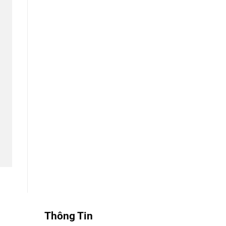
Thông Tin