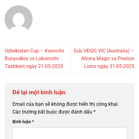
Uzbekistan Cup – Kuruvchi
Giải VĐQG VIC (Australia) –
Bunyodkor vs Lokomotiv
Altona Magic vs Preston
Tashkent ngày 21-05-2025
Lions ngày 31-05-2025
Để lại một bình luận
Email của bạn sẽ không được hiển thị công khai.
Các trường bắt buộc được đánh dấu
*
Bình luận
*