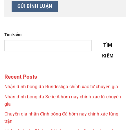
Tìm kiếm
TÌM
KIẾM
Recent Posts
Nhận định bóng đá Bundesliga chính xác từ chuyên gia
Nhận định bóng đá Serie A hôm nay chính xác từ chuyên
gia
Chuyên gia nhận định bóng đá hôm nay chính xác từng
trận