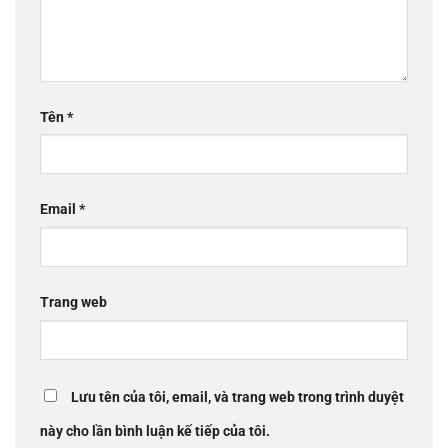
Tên
*
Email
*
Trang web
Lưu tên của tôi, email, và trang web trong trình duyệt
này cho lần bình luận kế tiếp của tôi.