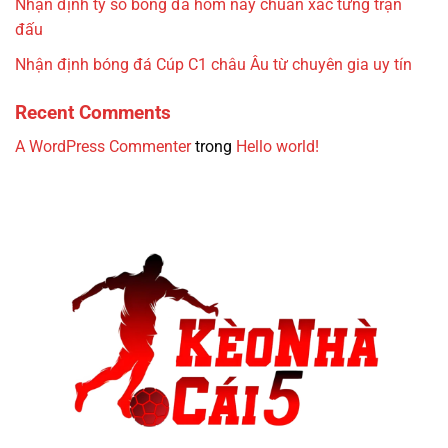
Nhận định tỷ số bóng đá hôm nay chuẩn xác từng trận
đấu
Nhận định bóng đá Cúp C1 châu Âu từ chuyên gia uy tín
Recent Comments
A WordPress Commenter
trong
Hello world!