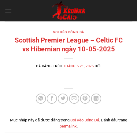
Chuyển
đến
nội
dung
SOI KÈO BÓNG ĐÁ
Scottish Premier League – Celtic FC
vs Hibernian ngày 10-05-2025
ĐÃ ĐĂNG TRÊN
THÁNG 5 21, 2025
BỞI
Mục nhập này đã được đăng trong
Soi Kèo Bóng Đá
. Đánh dấu trang
permalink
.