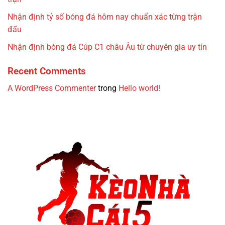
Nhận định tỷ số bóng đá hôm nay chuẩn xác từng trận
đấu
Nhận định bóng đá Cúp C1 châu Âu từ chuyên gia uy tín
Recent Comments
A WordPress Commenter
trong
Hello world!