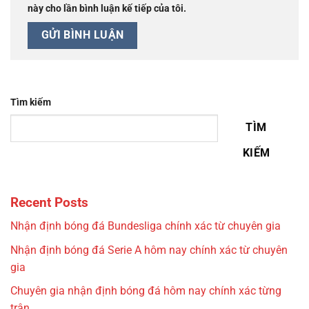
này cho lần bình luận kế tiếp của tôi.
Tìm kiếm
TÌM
KIẾM
Recent Posts
Nhận định bóng đá Bundesliga chính xác từ chuyên gia
Nhận định bóng đá Serie A hôm nay chính xác từ chuyên
gia
Chuyên gia nhận định bóng đá hôm nay chính xác từng
trận