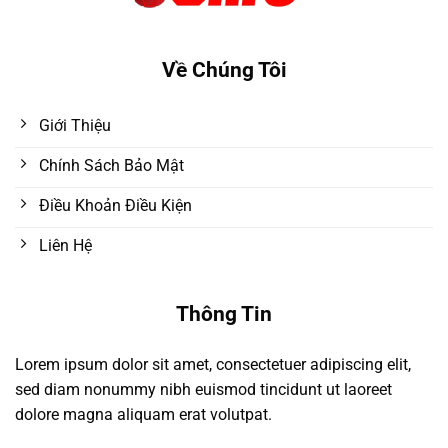
Về Chúng Tôi
Giới Thiệu
Chính Sách Bảo Mật
Điều Khoản Điều Kiện
Liên Hệ
Thông Tin
Lorem ipsum dolor sit amet, consectetuer adipiscing elit,
sed diam nonummy nibh euismod tincidunt ut laoreet
dolore magna aliquam erat volutpat.