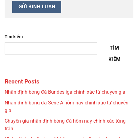
Tìm kiếm
TÌM
KIẾM
Recent Posts
Nhận định bóng đá Bundesliga chính xác từ chuyên gia
Nhận định bóng đá Serie A hôm nay chính xác từ chuyên
gia
Chuyên gia nhận định bóng đá hôm nay chính xác từng
trận