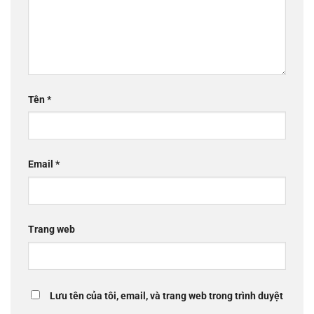
Tên
*
Email
*
Trang web
Lưu tên của tôi, email, và trang web trong trình duyệt