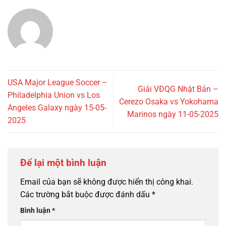
USA Major League Soccer –
Giải VĐQG Nhật Bản –
Philadelphia Union vs Los
Cerezo Osaka vs Yokohama
Angeles Galaxy ngày 15-05-
Marinos ngày 11-05-2025
2025
Để lại một bình luận
Email của bạn sẽ không được hiển thị công khai.
Các trường bắt buộc được đánh dấu
*
Bình luận
*