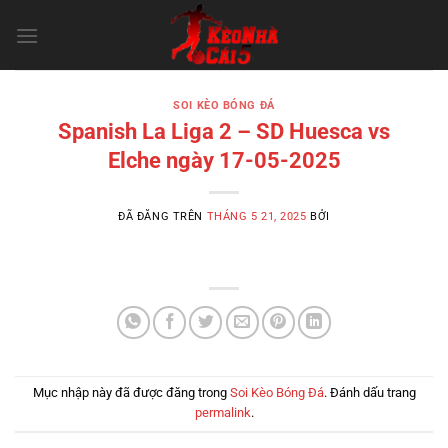
Chuyển
đến
nội
dung
SOI KÈO BÓNG ĐÁ
Spanish La Liga 2 – SD Huesca vs
Elche ngày 17-05-2025
ĐÃ ĐĂNG TRÊN
THÁNG 5 21, 2025
BỞI
Mục nhập này đã được đăng trong
Soi Kèo Bóng Đá
. Đánh dấu trang
permalink
.