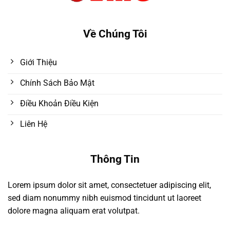
Về Chúng Tôi
Giới Thiệu
Chính Sách Bảo Mật
Điều Khoản Điều Kiện
Liên Hệ
Thông Tin
Lorem ipsum dolor sit amet, consectetuer adipiscing elit,
sed diam nonummy nibh euismod tincidunt ut laoreet
dolore magna aliquam erat volutpat.