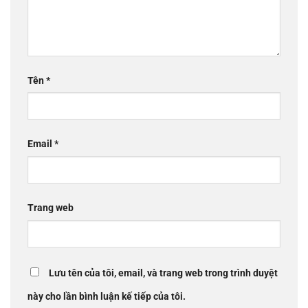
Tên
*
Email
*
Trang web
Lưu tên của tôi, email, và trang web trong trình duyệt
này cho lần bình luận kế tiếp của tôi.