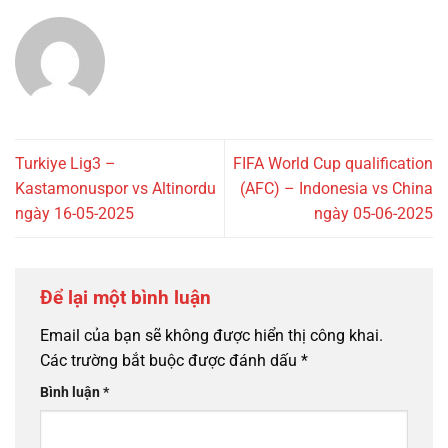
Turkiye Lig3 –
FIFA World Cup qualification
Kastamonuspor vs Altinordu
(AFC) – Indonesia vs China
ngày 16-05-2025
ngày 05-06-2025
Để lại một bình luận
Email của bạn sẽ không được hiển thị công khai.
Các trường bắt buộc được đánh dấu
*
Bình luận
*