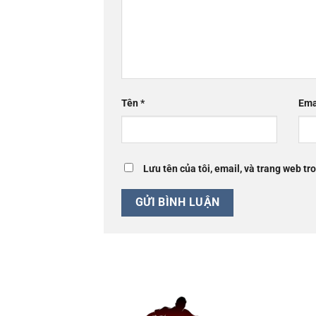
Tên
*
Ema
Lưu tên của tôi, email, và trang web tro