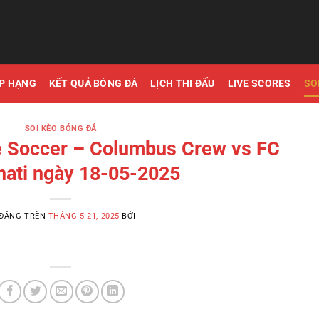
P HẠNG
KẾT QUẢ BÓNG ĐÁ
LỊCH THI ĐẤU
LIVE SCORES
SO
SOI KÈO BÓNG ĐÁ
 Soccer – Columbus Crew vs FC
nati ngày 18-05-2025
 ĐĂNG TRÊN
THÁNG 5 21, 2025
BỞI