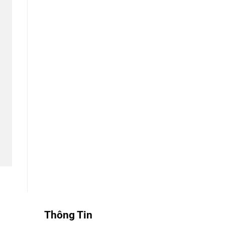
Thông Tin