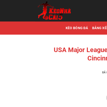
Chuyển
đến
nội
dung
KÈO BÓNG ĐÁ
BẢNG XẾ
USA Major League
Cincin
ĐÃ