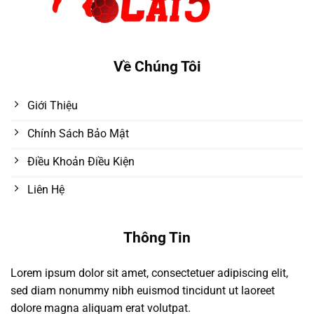
Về Chúng Tôi
Giới Thiệu
Chính Sách Bảo Mật
Điều Khoản Điều Kiện
Liên Hệ
Thông Tin
Lorem ipsum dolor sit amet, consectetuer adipiscing elit,
sed diam nonummy nibh euismod tincidunt ut laoreet
dolore magna aliquam erat volutpat.