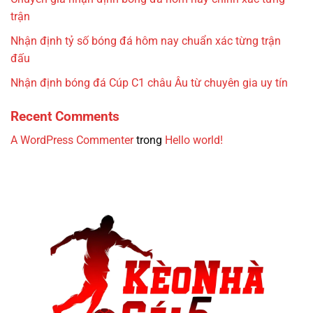
trận
Nhận định tỷ số bóng đá hôm nay chuẩn xác từng trận
đấu
Nhận định bóng đá Cúp C1 châu Âu từ chuyên gia uy tín
Recent Comments
A WordPress Commenter
trong
Hello world!