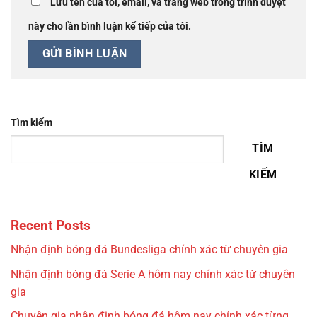
Lưu tên của tôi, email, và trang web trong trình duyệt
này cho lần bình luận kế tiếp của tôi.
Tìm kiếm
TÌM
KIẾM
Recent Posts
Nhận định bóng đá Bundesliga chính xác từ chuyên gia
Nhận định bóng đá Serie A hôm nay chính xác từ chuyên
gia
Chuyên gia nhận định bóng đá hôm nay chính xác từng