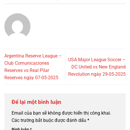
Argentina Reserve League –
USA Major League Soccer –
Club Comunicaciones
DC United vs New England
Reserves vs Real Pilar
Revolution ngày 29-05-2025
Reserves ngày 07-05-2025
Để lại một bình luận
Email của bạn sẽ không được hiển thị công khai.
Các trường bắt buộc được đánh dấu
*
Bình luận
*