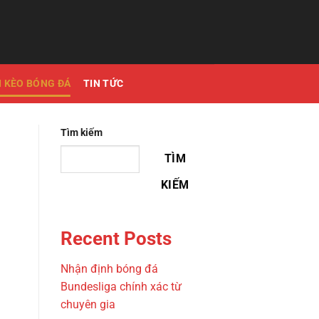
I KÈO BÓNG ĐÁ
TIN TỨC
Tìm kiếm
TÌM
KIẾM
Recent Posts
Nhận định bóng đá
Bundesliga chính xác từ
chuyên gia