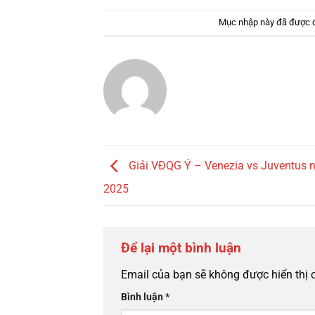
Mục nhập này đã được 
Giải VĐQG Ý – Venezia vs Juventus n
2025
Để lại một bình luận
Email của bạn sẽ không được hiển thị 
Bình luận
*