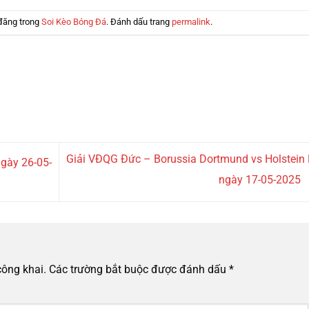
đăng trong
Soi Kèo Bóng Đá
. Đánh dấu trang
permalink
.
Giải VĐQG Đức – Borussia Dortmund vs Holstein 
gày 26-05-
ngày 17-05-2025
công khai.
Các trường bắt buộc được đánh dấu
*