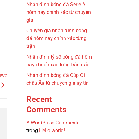
Nhận định bóng đá Serie A
hôm nay chính xác từ chuyên
gia
Chuyên gia nhận định bóng
đá hôm nay chính xác từng
trận
Nhận định tỷ số bóng đá hôm
nay chuẩn xác từng trận đấu
Nhận định bóng đá Cúp C1
iwa
châu Âu từ chuyên gia uy tín
Recent
Comments
A WordPress Commenter
trong
Hello world!