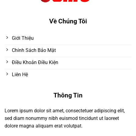
Về Chúng Tôi
Giới Thiệu
Chính Sách Bảo Mật
Điều Khoản Điều Kiện
Liên Hệ
Thông Tin
Lorem ipsum dolor sit amet, consectetuer adipiscing elit,
sed diam nonummy nibh euismod tincidunt ut laoreet
dolore magna aliquam erat volutpat.