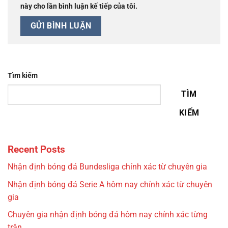
này cho lần bình luận kế tiếp của tôi.
Tìm kiếm
TÌM
KIẾM
Recent Posts
Nhận định bóng đá Bundesliga chính xác từ chuyên gia
Nhận định bóng đá Serie A hôm nay chính xác từ chuyên
gia
Chuyên gia nhận định bóng đá hôm nay chính xác từng
trận