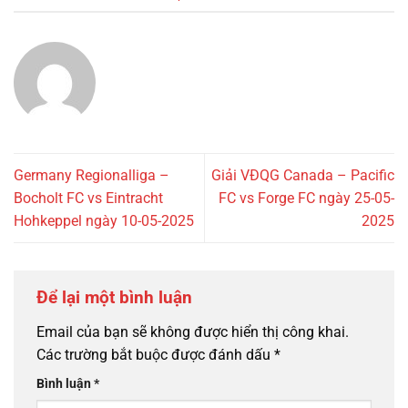
Germany Regionalliga –
Giải VĐQG Canada – Pacific
Bocholt FC vs Eintracht
FC vs Forge FC ngày 25-05-
Hohkeppel ngày 10-05-2025
2025
Để lại một bình luận
Email của bạn sẽ không được hiển thị công khai.
Các trường bắt buộc được đánh dấu
*
Bình luận
*