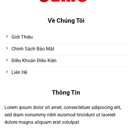
Về Chúng Tôi
Giới Thiệu
Chính Sách Bảo Mật
Điều Khoản Điều Kiện
Liên Hệ
Thông Tin
Lorem ipsum dolor sit amet, consectetuer adipiscing elit,
sed diam nonummy nibh euismod tincidunt ut laoreet
dolore magna aliquam erat volutpat.