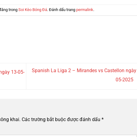
đăng trong
Soi Kèo Bóng Đá
. Đánh dấu trang
permalink
.
Spanish La Liga 2 – Mirandes vs Castellon ngày
ngày 13-05-
05-2025
công khai.
Các trường bắt buộc được đánh dấu
*