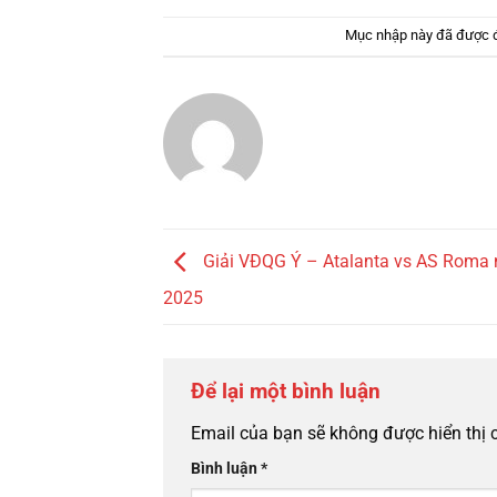
Mục nhập này đã được 
Giải VĐQG Ý – Atalanta vs AS Roma 
2025
Để lại một bình luận
Email của bạn sẽ không được hiển thị 
Bình luận
*