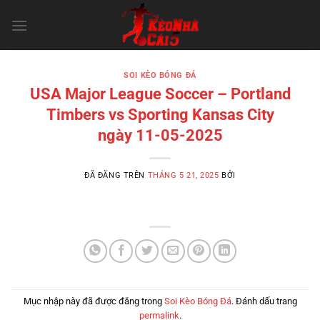
Chuyển
đến
nội
dung
SOI KÈO BÓNG ĐÁ
USA Major League Soccer – Portland
Timbers vs Sporting Kansas City
ngày 11-05-2025
ĐÃ ĐĂNG TRÊN
THÁNG 5 21, 2025
BỞI
Mục nhập này đã được đăng trong
Soi Kèo Bóng Đá
. Đánh dấu trang
permalink
.