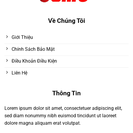
Về Chúng Tôi
Giới Thiệu
Chính Sách Bảo Mật
Điều Khoản Điều Kiện
Liên Hệ
Thông Tin
Lorem ipsum dolor sit amet, consectetuer adipiscing elit,
sed diam nonummy nibh euismod tincidunt ut laoreet
dolore magna aliquam erat volutpat.