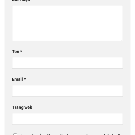
Tên
*
Email
*
Trang web