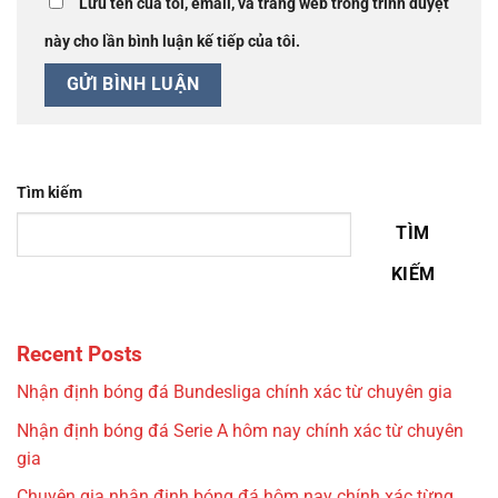
Lưu tên của tôi, email, và trang web trong trình duyệt
này cho lần bình luận kế tiếp của tôi.
Tìm kiếm
TÌM
KIẾM
Recent Posts
Nhận định bóng đá Bundesliga chính xác từ chuyên gia
Nhận định bóng đá Serie A hôm nay chính xác từ chuyên
gia
Chuyên gia nhận định bóng đá hôm nay chính xác từng