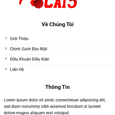
Về Chúng Tôi
Giới Thiệu
Chính Sách Bảo Mật
Điều Khoản Điều Kiện
Liên Hệ
Thông Tin
Lorem ipsum dolor sit amet, consectetuer adipiscing elit,
sed diam nonummy nibh euismod tincidunt ut laoreet
dolore magna aliquam erat volutpat.