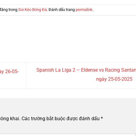
đăng trong
Soi Kèo Bóng Đá
. Đánh dấu trang
permalink
.
Spanish La Liga 2 – Eldense vs Racing Santa
y 26-05-
ngày 25-05-2025
công khai.
Các trường bắt buộc được đánh dấu
*