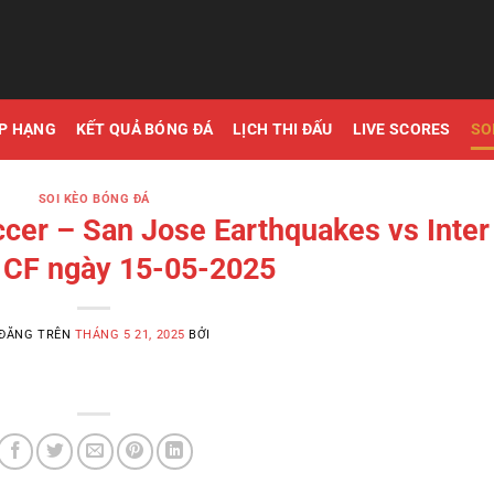
P HẠNG
KẾT QUẢ BÓNG ĐÁ
LỊCH THI ĐẤU
LIVE SCORES
SO
SOI KÈO BÓNG ĐÁ
cer – San Jose Earthquakes vs Inter
 CF ngày 15-05-2025
 ĐĂNG TRÊN
THÁNG 5 21, 2025
BỞI