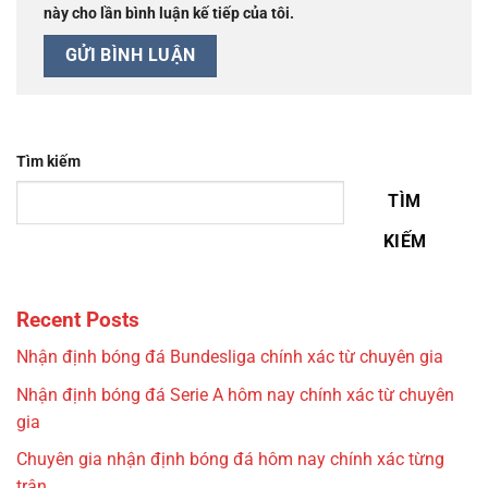
này cho lần bình luận kế tiếp của tôi.
Tìm kiếm
TÌM
KIẾM
Recent Posts
Nhận định bóng đá Bundesliga chính xác từ chuyên gia
Nhận định bóng đá Serie A hôm nay chính xác từ chuyên
gia
Chuyên gia nhận định bóng đá hôm nay chính xác từng
trận