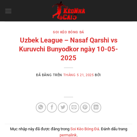
Chuyển
đến
nội
dung
SOI KÈO BÓNG ĐÁ
Uzbek League – Nasaf Qarshi vs
Kuruvchi Bunyodkor ngày 10-05-
2025
ĐÃ ĐĂNG TRÊN
THÁNG 5 21, 2025
BỞI
Mục nhập này đã được đăng trong
Soi Kèo Bóng Đá
. Đánh dấu trang
permalink
.