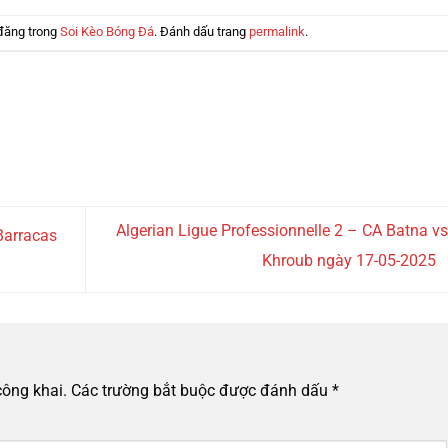
đăng trong
Soi Kèo Bóng Đá
. Đánh dấu trang
permalink
.
Algerian Ligue Professionnelle 2 – CA Batna v
 Barracas
Khroub ngày 17-05-2025
công khai.
Các trường bắt buộc được đánh dấu
*