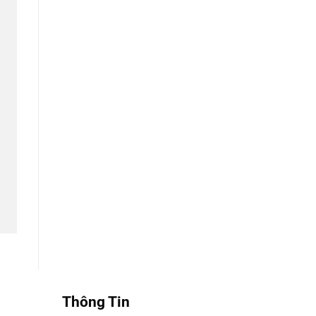
Thông Tin