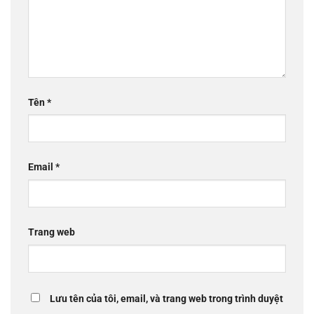
Tên
*
Email
*
Trang web
Lưu tên của tôi, email, và trang web trong trình duyệt