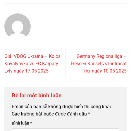
Giải VĐQG Ukraina – Kolos
Germany Regionalliga –
Kovalyovka vs FC Karpaty
Hessen Kassel vs Eintracht
Lviv ngày 17-05-2025
Trier ngày 10-05-2025
Để lại một bình luận
Email của bạn sẽ không được hiển thị công khai.
Các trường bắt buộc được đánh dấu
*
Bình luận
*