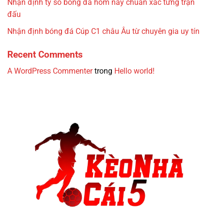
Nhận định tỷ số bóng đá hôm nay chuẩn xác từng trận
đấu
Nhận định bóng đá Cúp C1 châu Âu từ chuyên gia uy tín
Recent Comments
A WordPress Commenter
trong
Hello world!