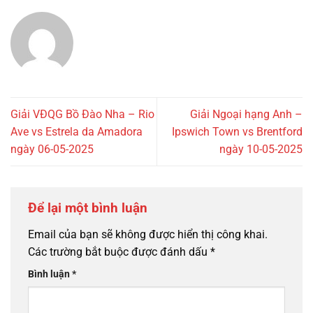
Giải VĐQG Bồ Đào Nha – Rio
Giải Ngoại hạng Anh –
Ave vs Estrela da Amadora
Ipswich Town vs Brentford
ngày 06-05-2025
ngày 10-05-2025
Để lại một bình luận
Email của bạn sẽ không được hiển thị công khai.
Các trường bắt buộc được đánh dấu
*
Bình luận
*