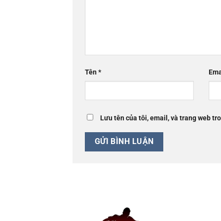
Tên
*
Ema
Lưu tên của tôi, email, và trang web tro