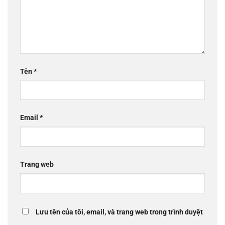
Tên
*
Email
*
Trang web
Lưu tên của tôi, email, và trang web trong trình duyệt