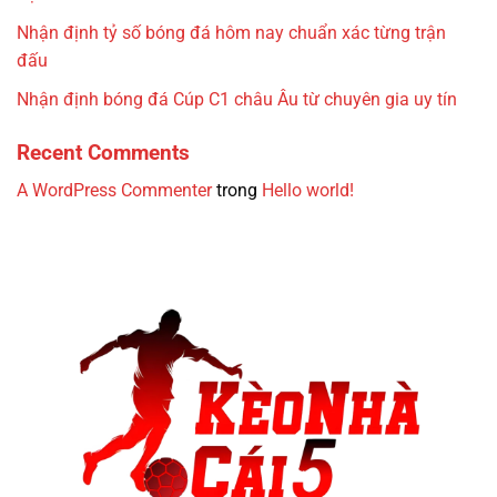
Nhận định tỷ số bóng đá hôm nay chuẩn xác từng trận
đấu
Nhận định bóng đá Cúp C1 châu Âu từ chuyên gia uy tín
Recent Comments
A WordPress Commenter
trong
Hello world!