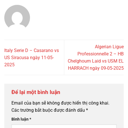
Algerian Ligue
Italy Serie D – Casarano vs
Professionnelle 2 – HB
US Siracusa ngày 11-05-
Chelghoum Laid vs USM EL
2025
HARRACH ngày 09-05-2025
Để lại một bình luận
Email của bạn sẽ không được hiển thị công khai.
Các trường bắt buộc được đánh dấu
*
Bình luận
*