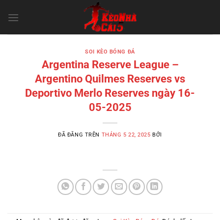
Chuyển
đến
nội
dung
SOI KÈO BÓNG ĐÁ
Argentina Reserve League –
Argentino Quilmes Reserves vs
Deportivo Merlo Reserves ngày 16-
05-2025
ĐÃ ĐĂNG TRÊN
THÁNG 5 22, 2025
BỞI