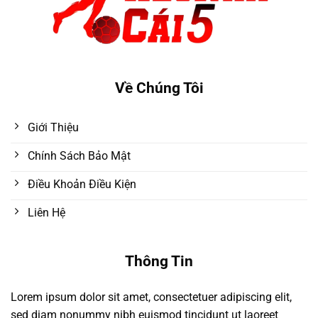
Về Chúng Tôi
Giới Thiệu
Chính Sách Bảo Mật
Điều Khoản Điều Kiện
Liên Hệ
Thông Tin
Lorem ipsum dolor sit amet, consectetuer adipiscing elit,
sed diam nonummy nibh euismod tincidunt ut laoreet