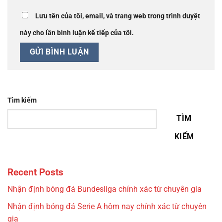
Lưu tên của tôi, email, và trang web trong trình duyệt
này cho lần bình luận kế tiếp của tôi.
Tìm kiếm
TÌM
KIẾM
Recent Posts
Nhận định bóng đá Bundesliga chính xác từ chuyên gia
Nhận định bóng đá Serie A hôm nay chính xác từ chuyên
gia