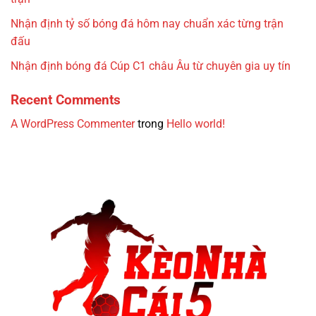
Nhận định tỷ số bóng đá hôm nay chuẩn xác từng trận
đấu
Nhận định bóng đá Cúp C1 châu Âu từ chuyên gia uy tín
Recent Comments
A WordPress Commenter
trong
Hello world!