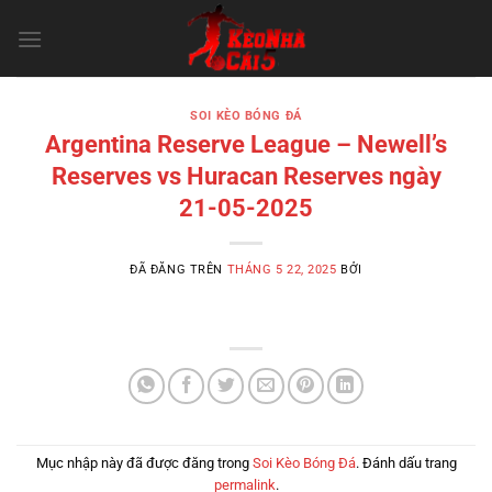
Chuyển
đến
nội
dung
SOI KÈO BÓNG ĐÁ
Argentina Reserve League – Newell’s
Reserves vs Huracan Reserves ngày
21-05-2025
ĐÃ ĐĂNG TRÊN
THÁNG 5 22, 2025
BỞI
Mục nhập này đã được đăng trong
Soi Kèo Bóng Đá
. Đánh dấu trang
permalink
.