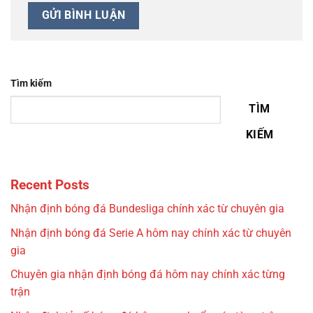
Tìm kiếm
TÌM
KIẾM
Recent Posts
Nhận định bóng đá Bundesliga chính xác từ chuyên gia
Nhận định bóng đá Serie A hôm nay chính xác từ chuyên
gia
Chuyên gia nhận định bóng đá hôm nay chính xác từng
trận