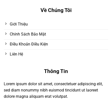
Về Chúng Tôi
Giới Thiệu
Chính Sách Bảo Mật
Điều Khoản Điều Kiện
Liên Hệ
Thông Tin
Lorem ipsum dolor sit amet, consectetuer adipiscing elit,
sed diam nonummy nibh euismod tincidunt ut laoreet
dolore magna aliquam erat volutpat.