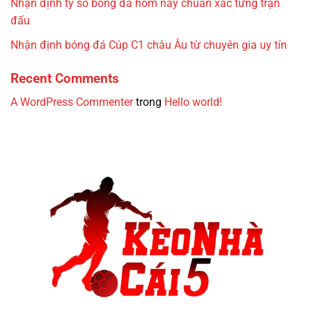
Nhận định tỷ số bóng đá hôm nay chuẩn xác từng trận
đấu
Nhận định bóng đá Cúp C1 châu Âu từ chuyên gia uy tín
Recent Comments
A WordPress Commenter
trong
Hello world!