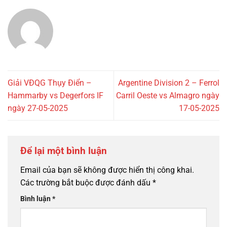
Giải VĐQG Thụy Điển –
Argentine Division 2 – Ferrol
Hammarby vs Degerfors IF
Carril Oeste vs Almagro ngày
ngày 27-05-2025
17-05-2025
Để lại một bình luận
Email của bạn sẽ không được hiển thị công khai.
Các trường bắt buộc được đánh dấu
*
Bình luận
*