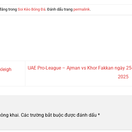
đăng trong
Soi Kèo Bóng Đá
. Đánh dấu trang
permalink
.
UAE Pro-League – Ajman vs Khor Fakkan ngày 25
kleigh
2025
công khai.
Các trường bắt buộc được đánh dấu
*