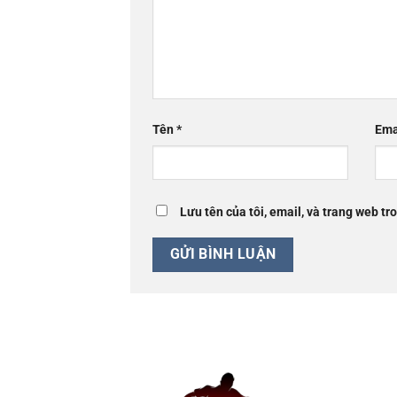
Tên
*
Ema
Lưu tên của tôi, email, và trang web tro