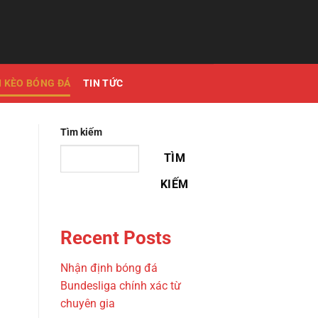
I KÈO BÓNG ĐÁ
TIN TỨC
Tìm kiếm
TÌM
KIẾM
Recent Posts
Nhận định bóng đá
Bundesliga chính xác từ
chuyên gia