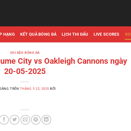
P HẠNG
KẾT QUẢ BÓNG ĐÁ
LỊCH THI ĐẤU
LIVE SCORES
SO
SOI KÈO BÓNG ĐÁ
Hume City vs Oakleigh Cannons ngày
20-05-2025
 ĐĂNG TRÊN
THÁNG 5 22, 2025
BỞI