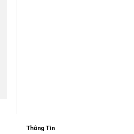
Thông Tin