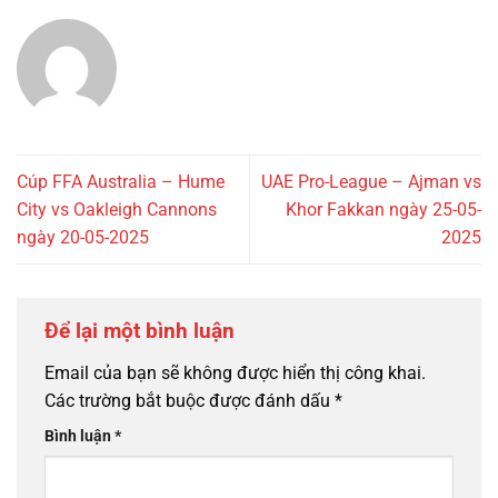
Cúp FFA Australia – Hume
UAE Pro-League – Ajman vs
City vs Oakleigh Cannons
Khor Fakkan ngày 25-05-
ngày 20-05-2025
2025
Để lại một bình luận
Email của bạn sẽ không được hiển thị công khai.
Các trường bắt buộc được đánh dấu
*
Bình luận
*