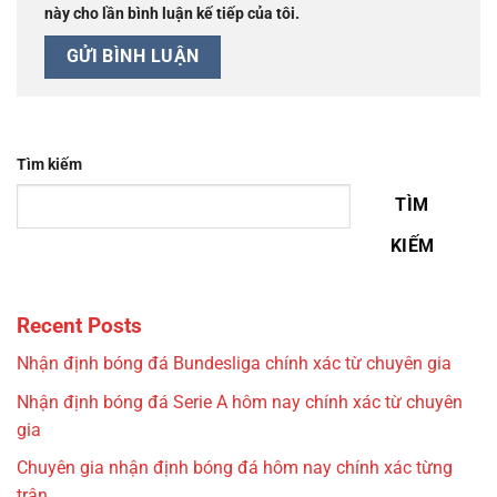
này cho lần bình luận kế tiếp của tôi.
Tìm kiếm
TÌM
KIẾM
Recent Posts
Nhận định bóng đá Bundesliga chính xác từ chuyên gia
Nhận định bóng đá Serie A hôm nay chính xác từ chuyên
gia
Chuyên gia nhận định bóng đá hôm nay chính xác từng
trận