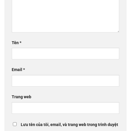
Tên
*
Email
*
Trang web
Lưu tên của tôi, email, và trang web trong trình duyệt