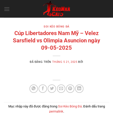
Chuyển
đến
nội
dung
SOI KÈO BÓNG ĐÁ
Cúp Libertadores Nam Mỹ – Velez
Sarsfield vs Olimpia Asuncion ngày
09-05-2025
ĐÃ ĐĂNG TRÊN
THÁNG 5 21, 2025
BỞI
Mục nhập này đã được đăng trong
Soi Kèo Bóng Đá
. Đánh dấu trang
permalink
.