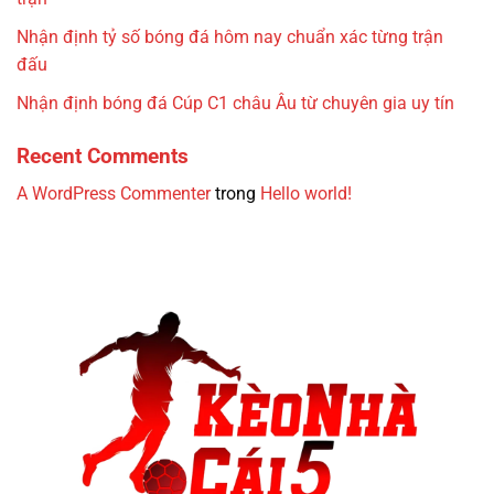
Nhận định tỷ số bóng đá hôm nay chuẩn xác từng trận
đấu
Nhận định bóng đá Cúp C1 châu Âu từ chuyên gia uy tín
Recent Comments
A WordPress Commenter
trong
Hello world!