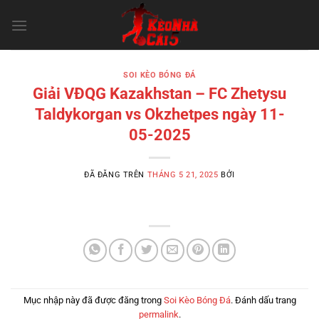
Chuyển
đến
nội
dung
SOI KÈO BÓNG ĐÁ
Giải VĐQG Kazakhstan – FC Zhetysu
Taldykorgan vs Okzhetpes ngày 11-
05-2025
ĐÃ ĐĂNG TRÊN
THÁNG 5 21, 2025
BỞI
Mục nhập này đã được đăng trong
Soi Kèo Bóng Đá
. Đánh dấu trang
permalink
.