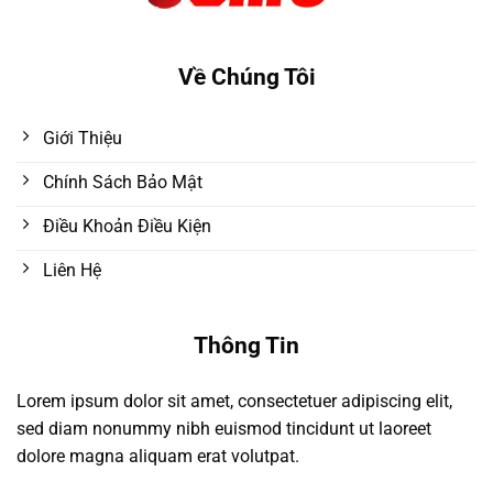
Về Chúng Tôi
Giới Thiệu
Chính Sách Bảo Mật
Điều Khoản Điều Kiện
Liên Hệ
Thông Tin
Lorem ipsum dolor sit amet, consectetuer adipiscing elit,
sed diam nonummy nibh euismod tincidunt ut laoreet
dolore magna aliquam erat volutpat.