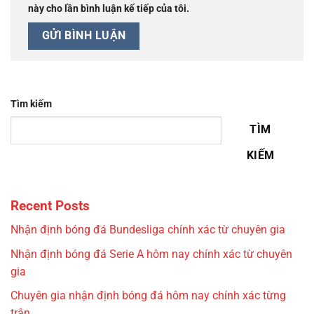
này cho lần bình luận kế tiếp của tôi.
Tìm kiếm
TÌM
KIẾM
Recent Posts
Nhận định bóng đá Bundesliga chính xác từ chuyên gia
Nhận định bóng đá Serie A hôm nay chính xác từ chuyên
gia
Chuyên gia nhận định bóng đá hôm nay chính xác từng
trận