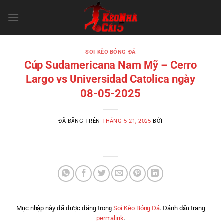
Chuyển
đến
nội
dung
SOI KÈO BÓNG ĐÁ
Cúp Sudamericana Nam Mỹ – Cerro
Largo vs Universidad Catolica ngày
08-05-2025
ĐÃ ĐĂNG TRÊN
THÁNG 5 21, 2025
BỞI
Mục nhập này đã được đăng trong
Soi Kèo Bóng Đá
. Đánh dấu trang
permalink
.