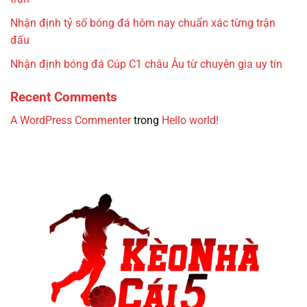
Nhận định tỷ số bóng đá hôm nay chuẩn xác từng trận
đấu
Nhận định bóng đá Cúp C1 châu Âu từ chuyên gia uy tín
Recent Comments
A WordPress Commenter
trong
Hello world!