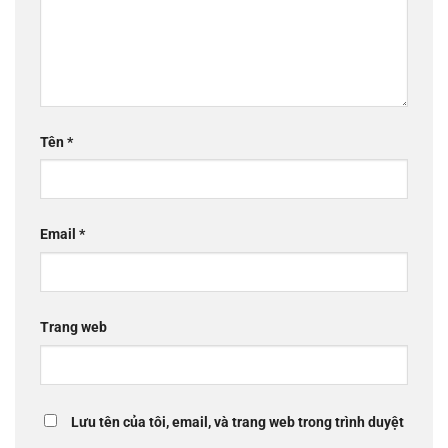
Tên
*
Email
*
Trang web
Lưu tên của tôi, email, và trang web trong trình duyệt