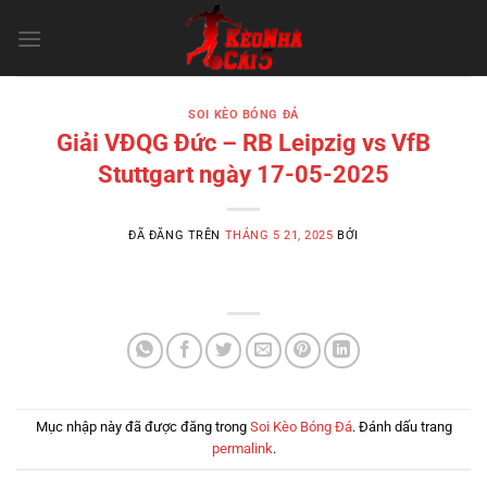
Chuyển
đến
nội
dung
SOI KÈO BÓNG ĐÁ
Giải VĐQG Đức – RB Leipzig vs VfB
Stuttgart ngày 17-05-2025
ĐÃ ĐĂNG TRÊN
THÁNG 5 21, 2025
BỞI
Mục nhập này đã được đăng trong
Soi Kèo Bóng Đá
. Đánh dấu trang
permalink
.