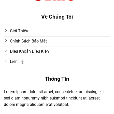
Về Chúng Tôi
Giới Thiệu
Chính Sách Bảo Mật
Điều Khoản Điều Kiện
Liên Hệ
Thông Tin
Lorem ipsum dolor sit amet, consectetuer adipiscing elit,
sed diam nonummy nibh euismod tincidunt ut laoreet
dolore magna aliquam erat volutpat.