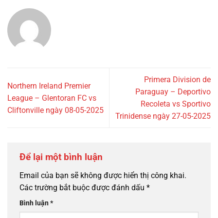
Primera Division de
Northern Ireland Premier
Paraguay – Deportivo
League – Glentoran FC vs
Recoleta vs Sportivo
Cliftonville ngày 08-05-2025
Trinidense ngày 27-05-2025
Để lại một bình luận
Email của bạn sẽ không được hiển thị công khai.
Các trường bắt buộc được đánh dấu
*
Bình luận
*