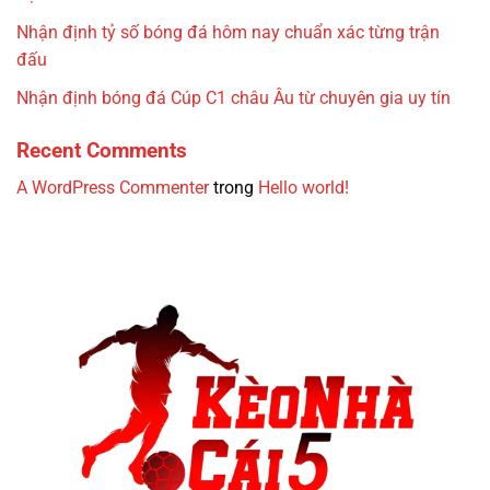
Nhận định tỷ số bóng đá hôm nay chuẩn xác từng trận
đấu
Nhận định bóng đá Cúp C1 châu Âu từ chuyên gia uy tín
Recent Comments
A WordPress Commenter
trong
Hello world!