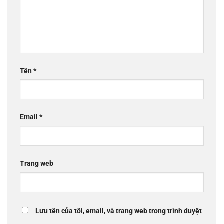
Tên
*
Email
*
Trang web
Lưu tên của tôi, email, và trang web trong trình duyệt