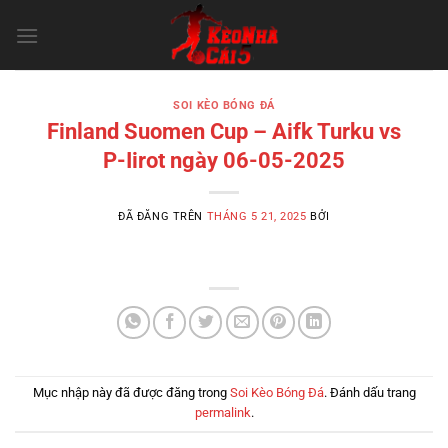
Chuyển
đến
nội
dung
SOI KÈO BÓNG ĐÁ
Finland Suomen Cup – Aifk Turku vs
P-Iirot ngày 06-05-2025
ĐÃ ĐĂNG TRÊN
THÁNG 5 21, 2025
BỞI
Mục nhập này đã được đăng trong
Soi Kèo Bóng Đá
. Đánh dấu trang
permalink
.