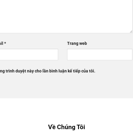
il
*
Trang web
ng trình duyệt này cho lần bình luận kế tiếp của tôi.
Về Chúng Tôi