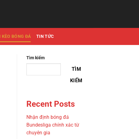
I KÈO BÓNG ĐÁ
TIN TỨC
Tìm kiếm
TÌM
KIẾM
Recent Posts
Nhận định bóng đá
Bundesliga chính xác từ
chuyên gia