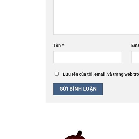
Tên
*
Ema
Lưu tên của tôi, email, và trang web tro