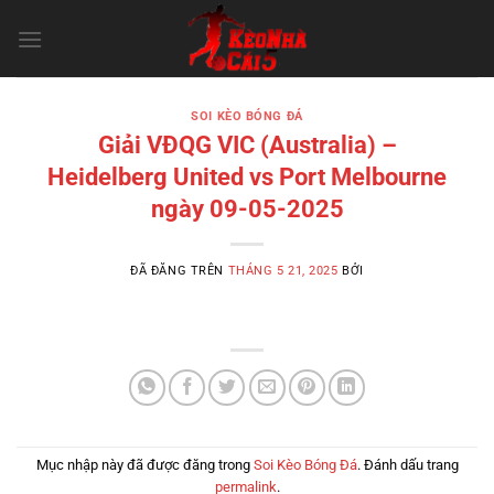
Chuyển
đến
nội
dung
SOI KÈO BÓNG ĐÁ
Giải VĐQG VIC (Australia) –
Heidelberg United vs Port Melbourne
ngày 09-05-2025
ĐÃ ĐĂNG TRÊN
THÁNG 5 21, 2025
BỞI
Mục nhập này đã được đăng trong
Soi Kèo Bóng Đá
. Đánh dấu trang
permalink
.