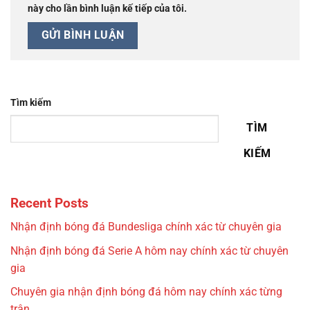
này cho lần bình luận kế tiếp của tôi.
Tìm kiếm
TÌM
KIẾM
Recent Posts
Nhận định bóng đá Bundesliga chính xác từ chuyên gia
Nhận định bóng đá Serie A hôm nay chính xác từ chuyên
gia
Chuyên gia nhận định bóng đá hôm nay chính xác từng
trận