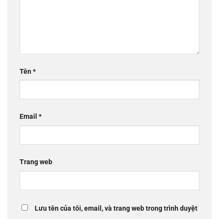
Tên
*
Email
*
Trang web
Lưu tên của tôi, email, và trang web trong trình duyệt