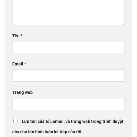
Tên
*
Email
*
Trang web
Lưu tên của tôi, email, và trang web trong trình duyệt
này cho lần bình luận kế tiếp của tôi.