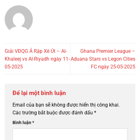
Giải VĐQG Ả Rập Xê Út – Al-
Ghana Premier League –
Khaleej vs Al-Riyadh ngày 11-
Aduana Stars vs Legon Cities
05-2025
FC ngày 25-05-2025
Để lại một bình luận
Email của bạn sẽ không được hiển thị công khai.
Các trường bắt buộc được đánh dấu
*
Bình luận
*