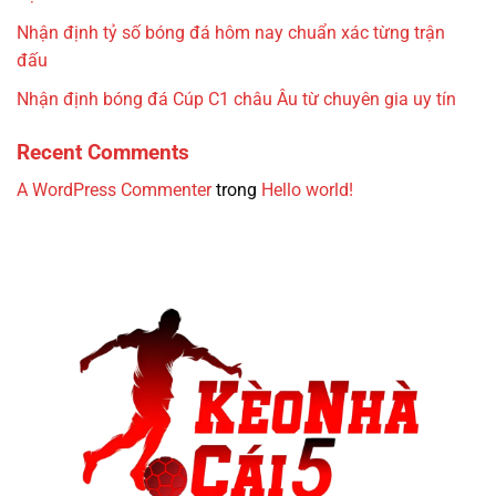
Nhận định tỷ số bóng đá hôm nay chuẩn xác từng trận
đấu
Nhận định bóng đá Cúp C1 châu Âu từ chuyên gia uy tín
Recent Comments
A WordPress Commenter
trong
Hello world!