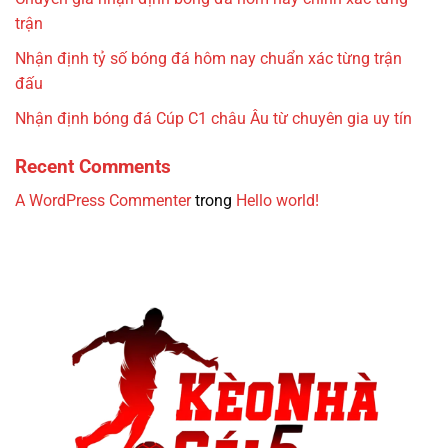
trận
Nhận định tỷ số bóng đá hôm nay chuẩn xác từng trận
đấu
Nhận định bóng đá Cúp C1 châu Âu từ chuyên gia uy tín
Recent Comments
A WordPress Commenter
trong
Hello world!