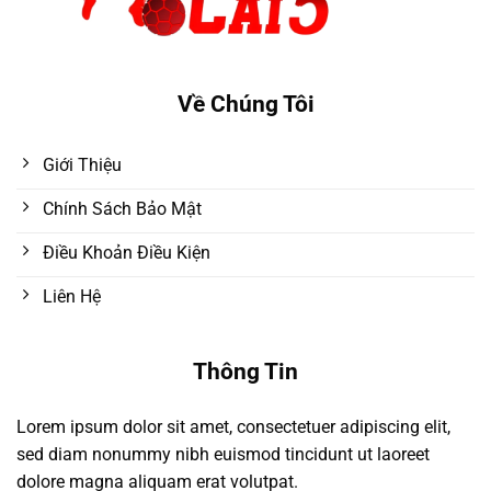
Về Chúng Tôi
Giới Thiệu
Chính Sách Bảo Mật
Điều Khoản Điều Kiện
Liên Hệ
Thông Tin
Lorem ipsum dolor sit amet, consectetuer adipiscing elit,
sed diam nonummy nibh euismod tincidunt ut laoreet
dolore magna aliquam erat volutpat.