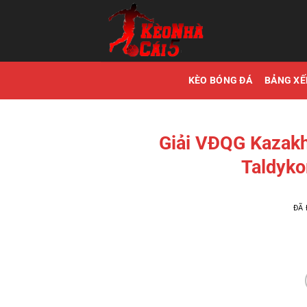
Chuyển
đến
nội
dung
KÈO BÓNG ĐÁ
BẢNG XẾ
Giải VĐQG Kazakh
Taldyko
ĐÃ