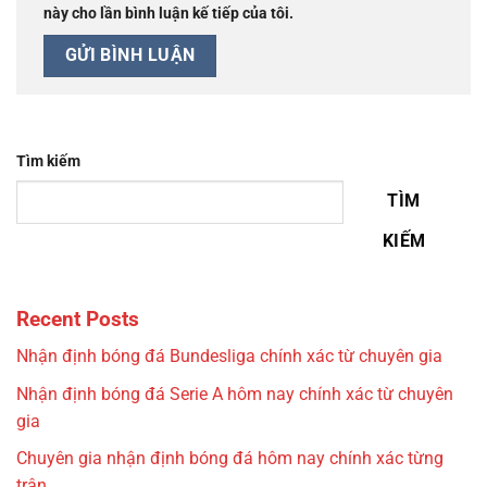
này cho lần bình luận kế tiếp của tôi.
Tìm kiếm
TÌM
KIẾM
Recent Posts
Nhận định bóng đá Bundesliga chính xác từ chuyên gia
Nhận định bóng đá Serie A hôm nay chính xác từ chuyên
gia
Chuyên gia nhận định bóng đá hôm nay chính xác từng
trận