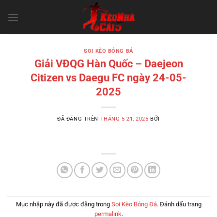
Chuyển
đến
nội
dung
SOI KÈO BÓNG ĐÁ
Giải VĐQG Hàn Quốc – Daejeon
Citizen vs Daegu FC ngày 24-05-
2025
ĐÃ ĐĂNG TRÊN
THÁNG 5 21, 2025
BỞI
Mục nhập này đã được đăng trong
Soi Kèo Bóng Đá
. Đánh dấu trang
permalink
.