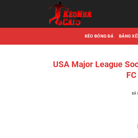
Chuyển
đến
nội
dung
KÈO BÓNG ĐÁ
BẢNG XẾ
USA Major League Socc
FC
ĐÃ