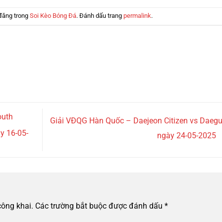
đăng trong
Soi Kèo Bóng Đá
. Đánh dấu trang
permalink
.
outh
Giải VĐQG Hàn Quốc – Daejeon Citizen vs Daeg
y 16-05-
ngày 24-05-2025
công khai.
Các trường bắt buộc được đánh dấu
*