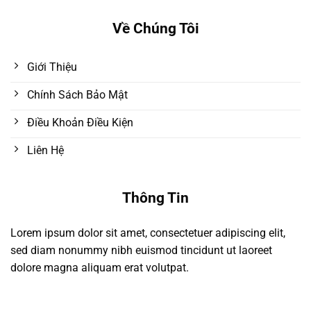
Về Chúng Tôi
Giới Thiệu
Chính Sách Bảo Mật
Điều Khoản Điều Kiện
Liên Hệ
Thông Tin
Lorem ipsum dolor sit amet, consectetuer adipiscing elit,
sed diam nonummy nibh euismod tincidunt ut laoreet
dolore magna aliquam erat volutpat.