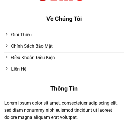
Về Chúng Tôi
Giới Thiệu
Chính Sách Bảo Mật
Điều Khoản Điều Kiện
Liên Hệ
Thông Tin
Lorem ipsum dolor sit amet, consectetuer adipiscing elit,
sed diam nonummy nibh euismod tincidunt ut laoreet
dolore magna aliquam erat volutpat.