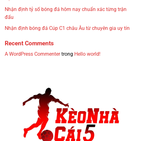
Nhận định tỷ số bóng đá hôm nay chuẩn xác từng trận
đấu
Nhận định bóng đá Cúp C1 châu Âu từ chuyên gia uy tín
Recent Comments
A WordPress Commenter
trong
Hello world!